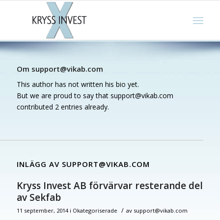
Om
support@vikab.com
This author has not written his bio yet.
But we are proud to say that
support@vikab.com
contributed 2 entries already.
INLÄGG AV SUPPORT@VIKAB.COM
Kryss Invest AB förvärvar resterande del
av Sekfab
/
11 september, 2014
i
Okategoriserade
av
support@vikab.com