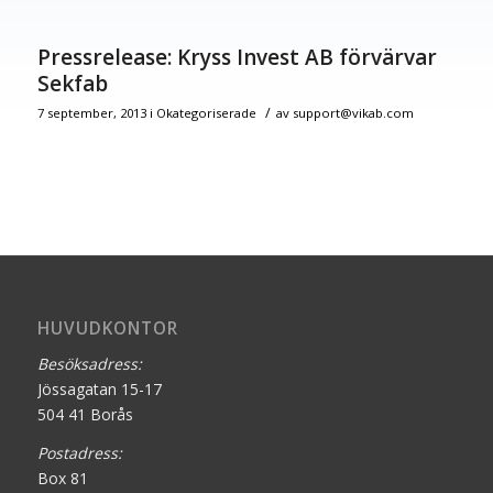
Pressrelease: Kryss Invest AB förvärvar
Sekfab
/
7 september, 2013
i
Okategoriserade
av
support@vikab.com
HUVUDKONTOR
Besöksadress:
Jössagatan 15-17
504 41 Borås
Postadress:
Box 81