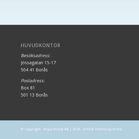
HUVUDKONTOR
Besöksadress:
Jössagatan 15-17
504 41 Borås
Postadress:
Box 81
501 13 Borås
© Copyright - Kryss Invest AB | 2016 -
Enfold Theme by Kriesi