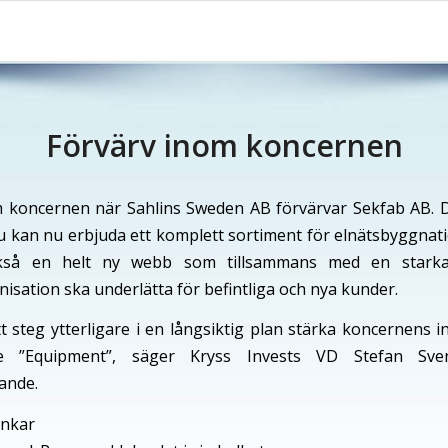
Förvärv inom koncernen
 koncernen när Sahlins Sweden AB förvärvar Sekfab AB. 
nu kan nu erbjuda ett komplett sortiment för elnätsbyggnati
ckså en helt ny webb som tillsammans med en starkar
isation ska underlätta för befintliga och nya kunder.
tt steg ytterligare i en långsiktig plan stärka koncernens i
de ”Equipment”, säger Kryss Invests VD Stefan Sve
ande.
änkar