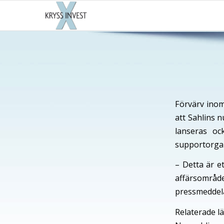
Förvärv inom
att Sahlins 
lanseras o
supportorgan
– Detta är e
affärsområ
pressmeddel
Relaterade l