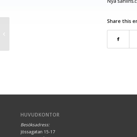
Nya
sahlins.
Share this e
Jössagatan 15-17 invigdes
HUVUDKONTOR
Besöksadress:
Jössagatan 15-17