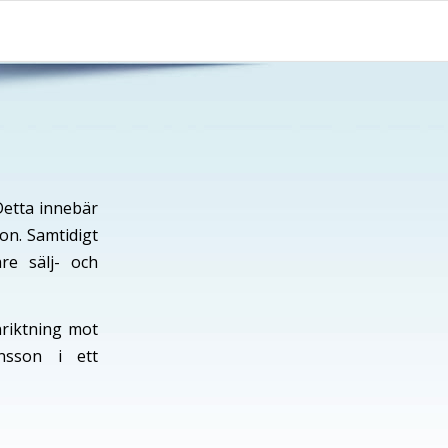
Detta innebär
on. Samtidigt
e sälj- och
nriktning mot
nsson i ett