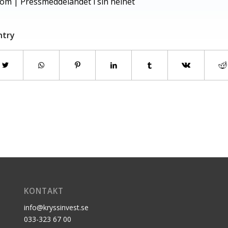
com
|
Pressmeddelandet i sin helhet
ntry
KONTAKT
info@kryssinvest.se
033-323 67 00