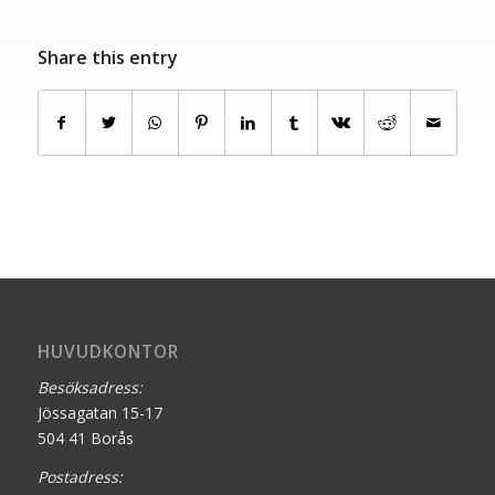
Share this entry
HUVUDKONTOR
Besöksadress:
Jössagatan 15-17
504 41 Borås
Postadress: