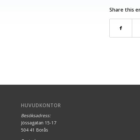
Share this e
HUVUDKONTOR
Besöksadress:
Jössagatan 15-17
504 41 Borås