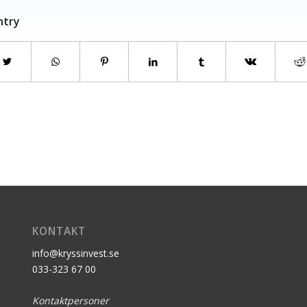
ntry
KONTAKT
info@kryssinvest.se
033-323 67 00
Kontaktpersoner