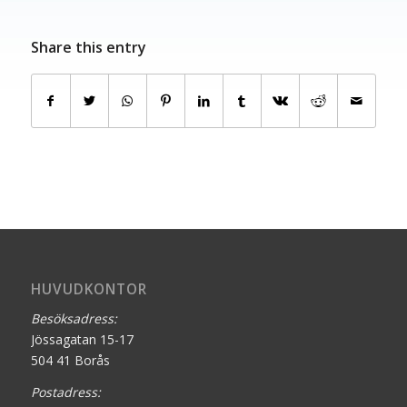
Share this entry
HUVUDKONTOR
Besöksadress:
Jössagatan 15-17
504 41 Borås
Postadress: