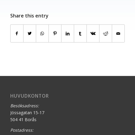
Share this entry
HUVUDKONTOR
Besöksadress:
Jössagatan 15-17
504 41 Borås
Postadress: