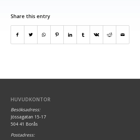
Share this entry
HUVUDKONTOR
Besöksadress:
Jössagatan 15-17
504 41 Borås
Postadress: